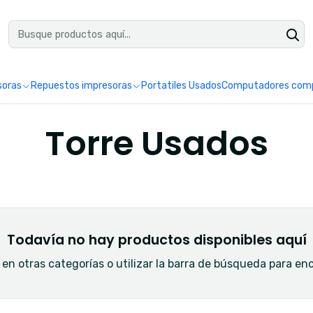
uéntranos en Google como Impretoner. Sedes: Pereira y Manizales.
Leer 
soras
Repuestos impresoras
Portatiles Usados
Computadores comp
Torre Usados
Todavía no hay productos disponibles aquí
en otras categorías o utilizar la barra de búsqueda para en