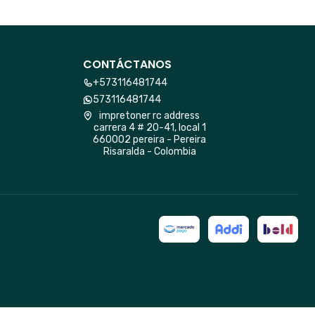
CONTÁCTANOS
+573116481744
573116481744
impretoner rc address
carrera 4 # 20-41, local 1
660002 pereira - Pereira
Risaralda - Colombia