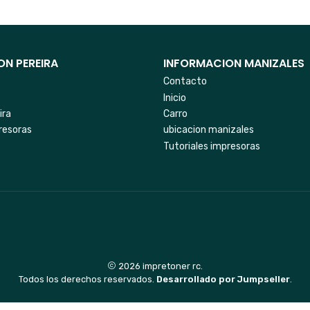
N PEREIRA
INFORMACION MANIZALES
Contacto
Inicio
ira
Carro
resoras
ubicacion manizales
Tutoriales impresoras
2026 impretoner rc.
Todos los derechos reservados.
Desarrollado por Jumpseller
.