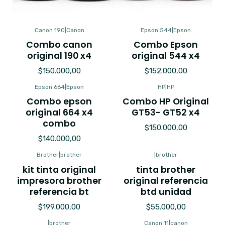
Canon 190
|
Canon
Epson 544
|
Epson
Combo canon
Combo Epson
original 190 x4
original 544 x4
$150.000,00
$152.000,00
Epson 664
|
Epson
HP
|
HP
Combo epson
Combo HP Original
original 664 x4
GT53- GT52 x4
combo
$150.000,00
$140.000,00
Brother
|
brother
|
brother
kit tinta original
tinta brother
impresora brother
original referencia
referencia bt
btd unidad
$199.000,00
$55.000,00
|
brother
Canon 11
|
canon