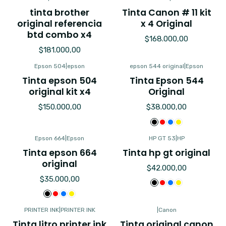
tinta brother
Tinta Canon # 11 kit
original referencia
x 4 Original
btd combo x4
$168.000,00
$181.000,00
Epson 504
|
epson
epson 544 original
|
Epson
Tinta epson 504
Tinta Epson 544
original kit x4
Original
$150.000,00
$38.000,00
Epson 664
|
Epson
HP GT 53
|
HP
Tinta epson 664
Tinta hp gt original
original
$42.000,00
$35.000,00
PRINTER INK
|
PRINTER INK
|
Canon
Tinta litro printer ink
Tinta original canon