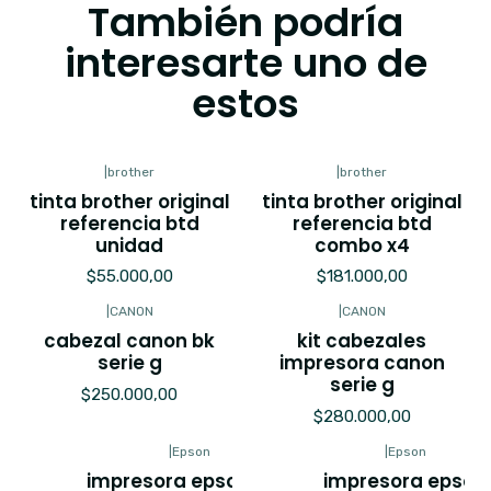
También podría
interesarte uno de
estos
|
brother
|
brother
tinta brother original
tinta brother original
referencia btd
referencia btd
unidad
combo x4
$55.000,00
$181.000,00
|
CANON
|
CANON
cabezal canon bk
kit cabezales
serie g
impresora canon
serie g
$250.000,00
$280.000,00
|
Epson
|
Epson
impresora epson l210,
impresora epson