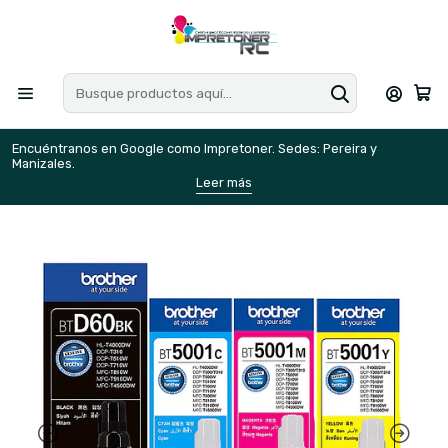
Encuéntranos en Google como Impretoner. Sedes: Pereira y
E
Manizales.
M
Leer más