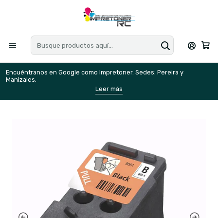
Encuéntranos en Google como Impretoner. Sedes: Pereira y
E
Manizales.
M
Leer más