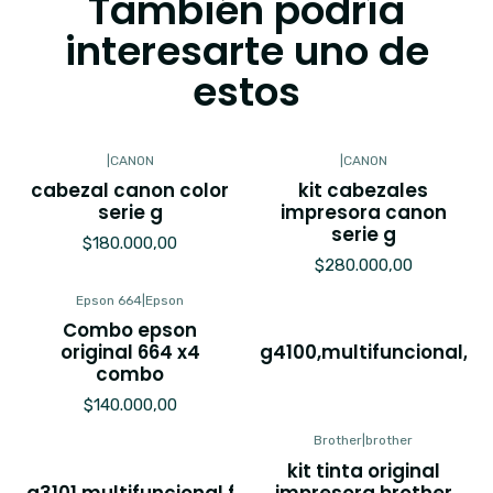
También podría
interesarte uno de
estos
|
CANON
|
CANON
cabezal canon color
kit cabezales
serie g
impresora canon
serie g
$180.000,00
$280.000,00
Epson 664
|
Epson
Combo epson
original 664 x4
g4100,multifuncional,e
combo
$140.000,00
|
CANON
Brother
|
brother
impresora canon
kit tinta original
g3101,multifuncional,fotocopias,remanofactura
impresora brother