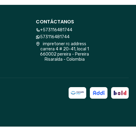
CONTÁCTANOS
+573116481744
573116481744
impretoner rc address
carrera 4 # 20-41, local 1
660002 pereira - Pereira
Risaralda - Colombia