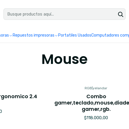
uéntranos en Google como Impretoner. Sedes: Pereira y Manizales.
Leer 
soras
Repuestos impresoras
Portatiles Usados
Computadores comp
Mouse
RGB
|
yelandar
rgonomico 2.4
Combo
7
gamer,teclado,mouse,diad
gamer,rgb.
0
$118.000,00