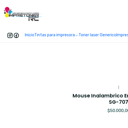
Enc
Inicio
Tintas para impresora
Toner laser Generico
Impre
|
Mouse Inalambrico E
SG-70
$50.000,0