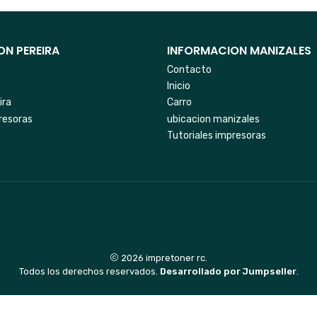
N PEREIRA
INFORMACION MANIZALES
Contacto
Inicio
ira
Carro
resoras
ubicacion manizales
Tutoriales impresoras
2026 impretoner rc.
Todos los derechos reservados.
Desarrollado por Jumpseller
.