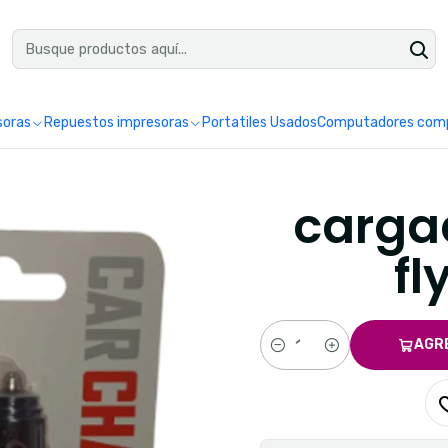
uéntranos en Google como Impretoner. Sedes: Pereira y Manizales.
Leer 
soras
Repuestos impresoras
Portatiles Usados
Computadores comp
carga
fl
AGR
Cantidad