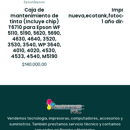
Epson
|
epson
Caja de
Impres
mantenimiento de
nueva,ecotank,fotocopi
tinta (Incluye chip)
1 año dire
T6710 para Epson WF
$
5110, 5190, 5620, 5690,
4630, 4640, 3520,
3530, 3540, WP 3640,
4010, 4020, 4530,
4533, 4540, M5190
$140.000,00
Vendemos tecnología, impresoras, computadores, accesorios y
suministros. También prestamos servicio técnico y contamos
con sedes en Pereira y Manizales.