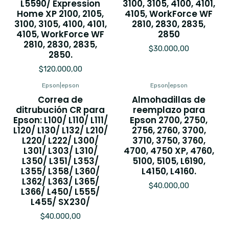
L5590/ Expression
3100, 3105, 4100, 4101,
Home XP 2100, 2105,
4105, WorkForce WF
3100, 3105, 4100, 4101,
2810, 2830, 2835,
4105, WorkForce WF
2850
2810, 2830, 2835,
$30.000,00
2850.
$120.000,00
Epson
|
epson
Epson
|
epson
Correa de
Almohadillas de
ditrubución CR para
reemplazo para
Epson: L100/ L110/ L111/
Epson 2700, 2750,
L120/ L130/ L132/ L210/
2756, 2760, 3700,
L220/ L222/ L300/
3710, 3750, 3760,
L301/ L303/ L310/
4700, 4750 XP, 4760,
L350/ L351/ L353/
5100, 5105, L6190,
L355/ L358/ L360/
L4150, L4160.
L362/ L363/ L365/
$40.000,00
L366/ L450/ L555/
L455/ SX230/
$40.000,00