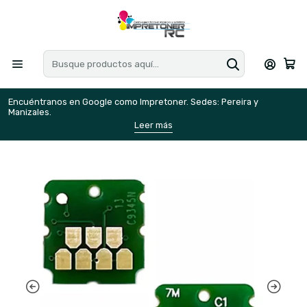
Encuéntranos en Google como Impretoner. Sedes: Pereira y
E
Manizales.
M
Leer más