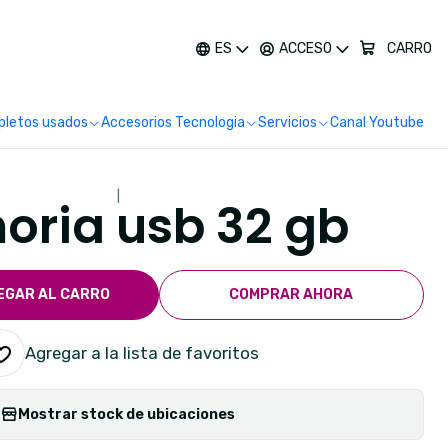
más
ES
ACCESO
CARRO
letos usados
Accesorios Tecnologia
Servicios
Canal Youtube
|
ria usb 32 gb
EGAR AL CARRO
COMPRAR AHORA
Agregar a la lista de favoritos
Mostrar stock de ubicaciones