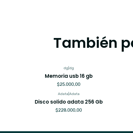
También po
dg
|
dg
Memoria usb 16 gb
$25.000,00
Adata
|
Adata
Agotado
Disco solido adata 256 Gb
$228.000,00