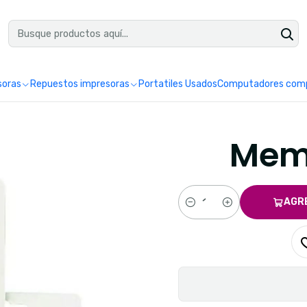
uéntranos en Google como Impretoner. Sedes: Pereira y Manizales.
Leer 
soras
Repuestos impresoras
Portatiles Usados
Computadores comp
Memo
AGR
Cantidad