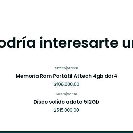
dría interesarte u
attech
|
attech
Memoria Ram Portátil Attech 4gb ddr4
$108.000,00
Adata
|
Adata
Agotado
Disco solido adata 512Gb
$315.000,00