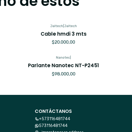
no de estos
Jaltech
|
Jaltech
Cable hmdi 3 mts
$20.000,00
Nanotec
|
Parlante Nanotec NT-P2451
$98.000,00
CONTÁCTANOS
+573116481744
573116481744