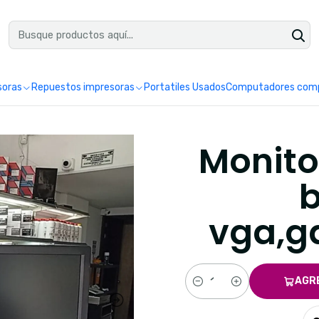
uéntranos en Google como Impretoner. Sedes: Pereira y Manizales.
Leer 
soras
Repuestos impresoras
Portatiles Usados
Computadores comp
Monitor
b
vga,g
AGR
Cantidad