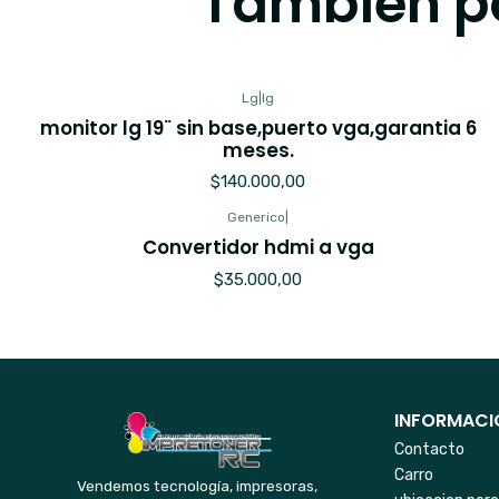
También po
Lg
|
lg
monitor lg 19¨ sin base,puerto vga,garantia 6
meses.
$140.000,00
Generico
|
Convertidor hdmi a vga
$35.000,00
INFORMACIO
Contacto
Carro
Vendemos tecnología, impresoras,