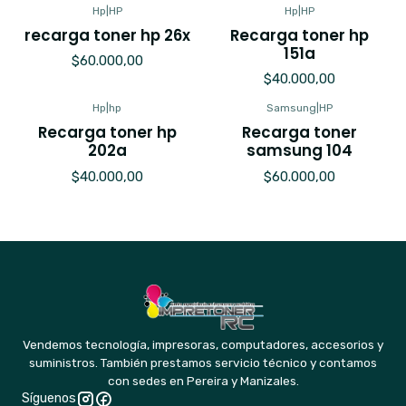
Hp
|
HP
Hp
|
HP
recarga toner hp 26x
Recarga toner hp
151a
$60.000,00
$40.000,00
Hp
|
hp
Samsung
|
HP
Recarga toner hp
Recarga toner
202a
samsung 104
$40.000,00
$60.000,00
Vendemos tecnología, impresoras, computadores, accesorios y
suministros. También prestamos servicio técnico y contamos
con sedes en Pereira y Manizales.
Síguenos