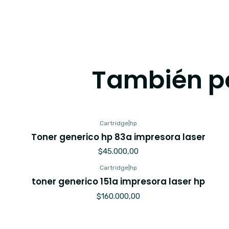
También po
Cartridge
|
hp
Toner generico hp 83a impresora laser
$45.000,00
Cartridge
|
hp
toner generico 151a impresora laser hp
$160.000,00