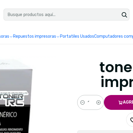
uéntranos en Google como Impretoner. Sedes: Pereira y Manizales.
Leer 
soras
Repuestos impresoras
Portatiles Usados
Computadores comp
tone
impr
AGR
Cantidad