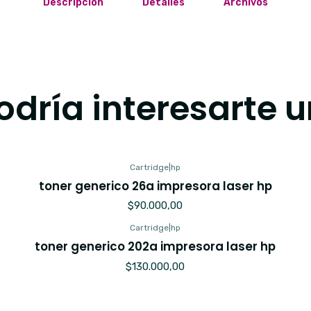
Descripción
Detalles
Archivos
dría interesarte u
Cartridge
|
hp
toner generico 26a impresora laser hp
$90.000,00
Cartridge
|
hp
toner generico 202a impresora laser hp
$130.000,00