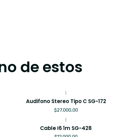
no de estos
|
Audifono Stereo Tipo C SG-172
$27.000,00
|
Cable I6 1m SG-428
$12.000,00