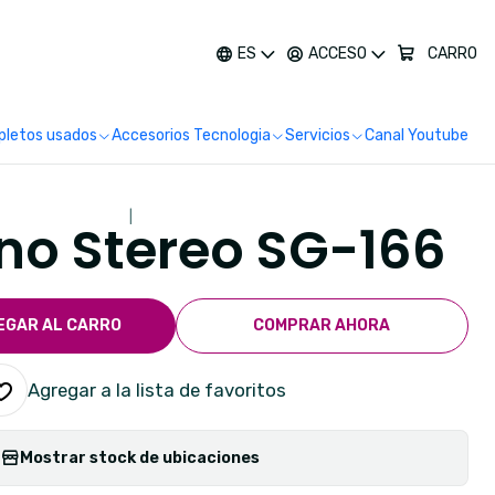
más
ES
ACCESO
CARRO
letos usados
Accesorios Tecnologia
Servicios
Canal Youtube
|
no Stereo SG-166
EGAR AL CARRO
COMPRAR AHORA
Agregar a la lista de favoritos
Mostrar stock de ubicaciones