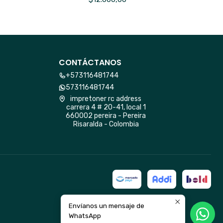
CONTÁCTANOS
+573116481744
573116481744
impretoner rc address
carrera 4 # 20-41, local 1
660002 pereira - Pereira
Risaralda - Colombia
Envíanos un mensaje de
WhatsApp