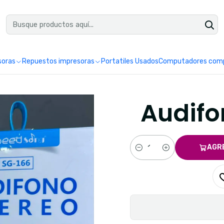
uéntranos en Google como Impretoner. Sedes: Pereira y Manizales.
Leer 
soras
Repuestos impresoras
Portatiles Usados
Computadores comp
Audifo
AGR
Cantidad