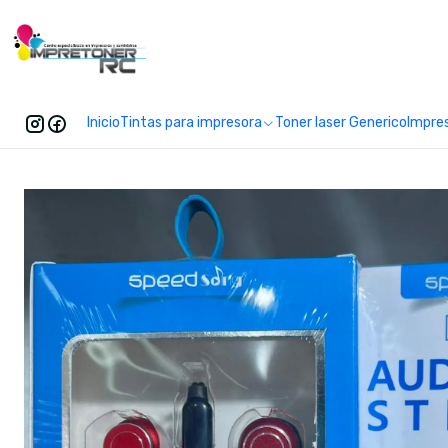
Enc
Inicio
Tintas para impresora
Toner laser Generico
Impre