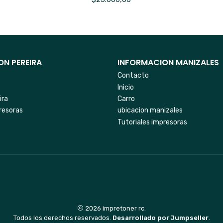
N PEREIRA
INFORMACION MANIZALES
Contacto
Inicio
ira
Carro
resoras
ubicacion manizales
Tutoriales impresoras
2026 impretoner rc.
Todos los derechos reservados.
Desarrollado por Jumpseller
.