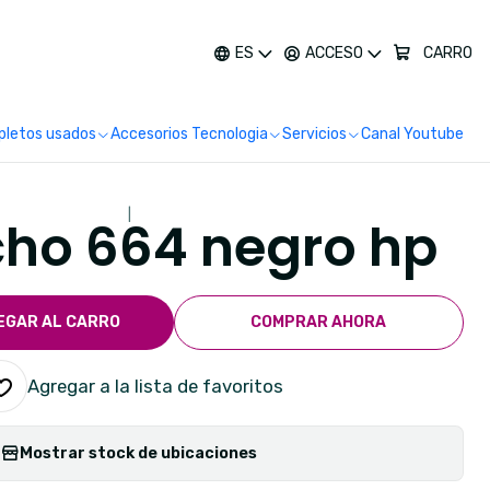
más
ES
ACCESO
CARRO
letos usados
Accesorios Tecnologia
Servicios
Canal Youtube
|
ho 664 negro hp
EGAR AL CARRO
COMPRAR AHORA
Agregar a la lista de favoritos
Mostrar stock de ubicaciones