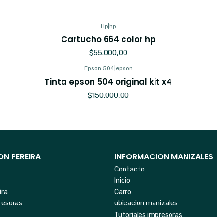
Hp
|
hp
Cartucho 664 color hp
$55.000,00
Epson 504
|
epson
Tinta epson 504 original kit x4
$150.000,00
N PEREIRA
INFORMACION MANIZALES
Contacto
Inicio
ira
Carro
resoras
ubicacion manizales
Tutoriales impresoras