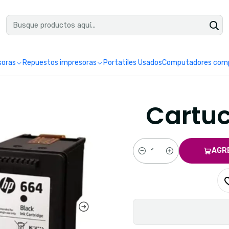
uéntranos en Google como Impretoner. Sedes: Pereira y Manizales.
Leer 
soras
Repuestos impresoras
Portatiles Usados
Computadores comp
Cartuc
AGR
Cantidad