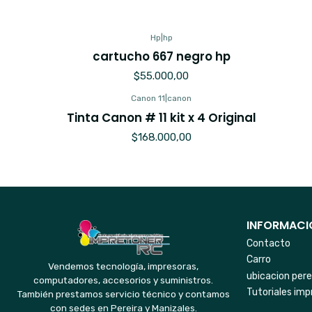
Hp
|
hp
cartucho 667 negro hp
$55.000,00
Canon 11
|
canon
Tinta Canon # 11 kit x 4 Original
$168.000,00
INFORMACIO
Contacto
Carro
Vendemos tecnología, impresoras,
ubicacion pere
computadores, accesorios y suministros.
Tutoriales imp
También prestamos servicio técnico y contamos
con sedes en Pereira y Manizales.