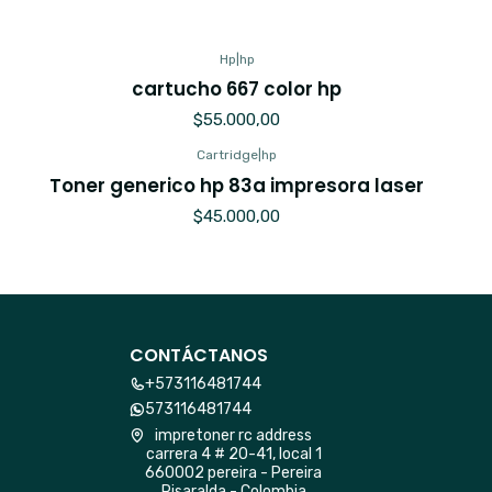
Hp
|
hp
cartucho 667 color hp
$55.000,00
Cartridge
|
hp
Toner generico hp 83a impresora laser
$45.000,00
CONTÁCTANOS
+573116481744
573116481744
impretoner rc address
carrera 4 # 20-41, local 1
660002 pereira - Pereira
Risaralda - Colombia