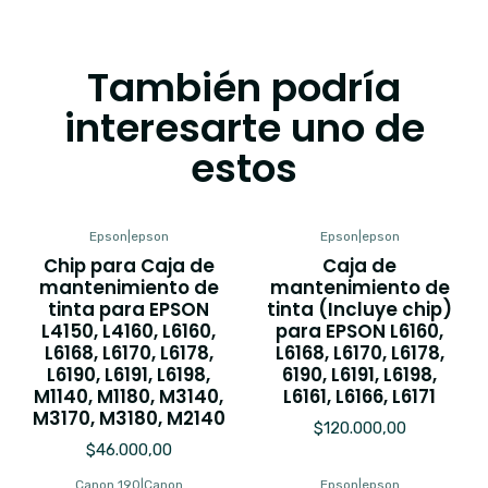
También podría
interesarte uno de
estos
Epson
|
epson
Epson
|
epson
Chip para Caja de
Caja de
mantenimiento de
mantenimiento de
tinta para EPSON
tinta (Incluye chip)
L4150, L4160, L6160,
para EPSON L6160,
L6168, L6170, L6178,
L6168, L6170, L6178,
L6190, L6191, L6198,
6190, L6191, L6198,
M1140, M1180, M3140,
L6161, L6166, L6171
M3170, M3180, M2140
$120.000,00
$46.000,00
Canon 190
|
Canon
Epson
|
epson