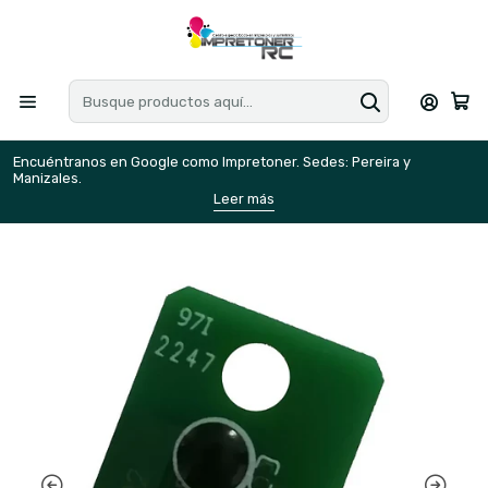
Encuéntranos en Google como Impretoner. Sedes: Pereira y
E
Manizales.
M
Leer más