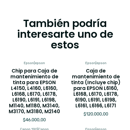
También podría
interesarte uno de
estos
Epson
|
epson
Epson
|
epson
Chip para Caja de
Caja de
mantenimiento de
mantenimiento de
tinta para EPSON
tinta (Incluye chip)
L4150, L4160, L6160,
para EPSON L6160,
L6168, L6170, L6178,
L6168, L6170, L6178,
L6190, L6191, L6198,
6190, L6191, L6198,
M1140, M1180, M3140,
L6161, L6166, L6171
M3170, M3180, M2140
$120.000,00
$46.000,00
Canon 190
|
Canon
Epson
|
epson