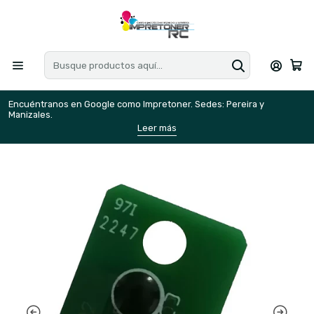
Encuéntranos en Google como Impretoner. Sedes: Pereira y
E
Manizales.
M
Leer más