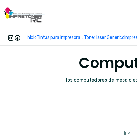
Enc
Inicio
Tintas para impresora
Toner laser Generico
Impre
Comput
los computadores de mesa o esc
|
HP