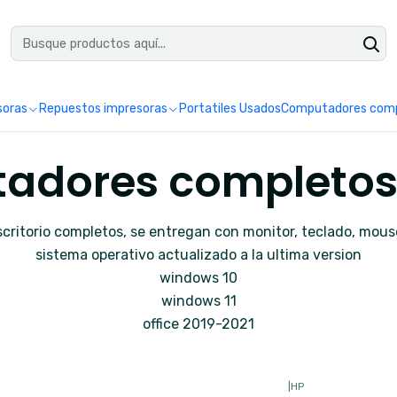
uéntranos en Google como Impretoner. Sedes: Pereira y Manizales.
Leer 
soras
Repuestos impresoras
Portatiles Usados
Computadores comp
adores completos
ritorio completos, se entregan con monitor, teclado, mous
sistema operativo actualizado a la ultima version
windows 10
windows 11
office 2019-2021
|
HP