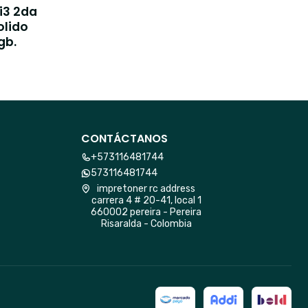
i3 2da
olido
gb.
CONTÁCTANOS
+573116481744
573116481744
impretoner rc address
carrera 4 # 20-41, local 1
660002 pereira - Pereira
Risaralda - Colombia