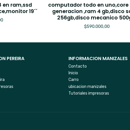
8 en ram,ssd
computador todo en uno,core 
e,monitor 19´´
generacion ,ram 4 gb,disco s
256gb,disco mecanico 500
00
$590.000,00
N PEREIRA
INFORMACION MANIZALES
Contacto
Inicio
ira
Carro
resoras
ubicacion manizales
Tutoriales impresoras