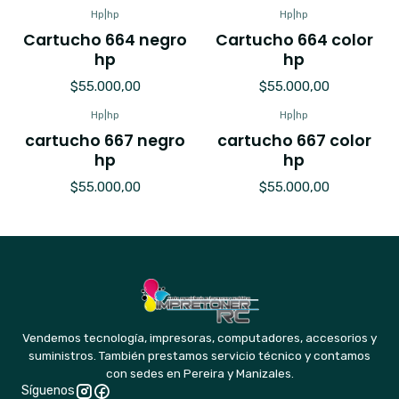
Hp
|
hp
Hp
|
hp
Cartucho 664 negro
Cartucho 664 color
hp
hp
$55.000,00
$55.000,00
Hp
|
hp
Hp
|
hp
cartucho 667 negro
cartucho 667 color
hp
hp
$55.000,00
$55.000,00
Vendemos tecnología, impresoras, computadores, accesorios y
suministros. También prestamos servicio técnico y contamos
con sedes en Pereira y Manizales.
Síguenos