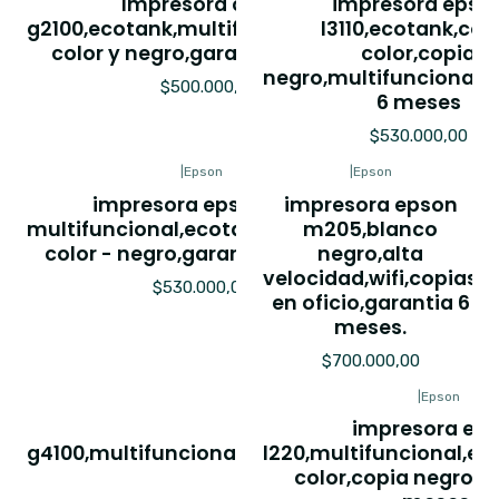
Impresora canon
impresora epso
g2100,ecotank,multifuncional,copia
l3110,ecotank,cop
color y negro,garantia 6 meses
color,copia
negro,multifuncional,g
$500.000,00
6 meses
$530.000,00
|
Epson
|
Epson
impresora epson l210,
impresora epson
multifuncional,ecotank,imrpesion
m205,blanco
color - negro,garantia 6 meses
negro,alta
velocidad,wifi,copias
$530.000,00
en oficio,garantia 6
meses.
$700.000,00
|
CANON
|
Epson
Impresora canon
impresora ep
g4100,multifuncional,ecotank,wifi,adf,reman
l220,multifuncional,ec
color,copia negro,g
6 meses.