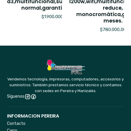
a3,multifuncional,sublimacion,tinta
1200w,wifi,multifuncio
normal,garantia 6 meses.
reduce,
monocromática,gar
$1.900.000,00
meses.
$780.000,00
Vendemos tecnología, impresoras, computadores, accesorios y
suministros. También prestamos servicio técnico y contamos
con sedes en Pereira y Manizales.
Síguenos
INFORMACION PEREIRA
Contacto
Carro