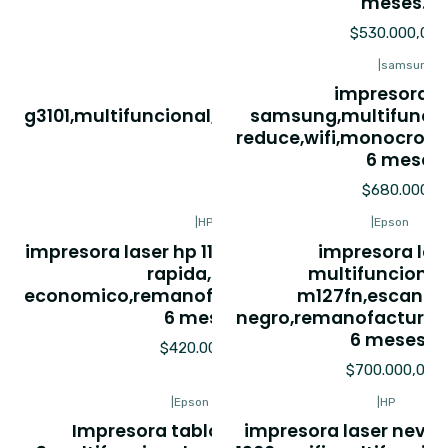
meses.
$600.000,00
$530.000,00
|
CANON
|
samsung
impresora canon
impresora l
g3101,multifuncional,fotocopias,remanofactu
samsung,multifuncio
reduce,wifi,monocroma
6 meses.
6 meses.
$550.000,00
$680.000,0
|
HP
|
Epson
impresora laser hp 1102w,wifi,impresion
impresora las
rapida,toner
multifuncional
economico,remanofacturada,garantia
m127fn,escaner,
6 meses.
negro,remanofacturad
6 meses.
$420.000,00
$700.000,00
|
Epson
|
HP
Impresora tabloide epson
impresora laser neve