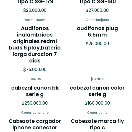
Tipo C SG-179
Tipo C SG-180
$20.000,00
$27.000,00
Redmi
|
xiaomi
Generico
|
plus
Audifonos
audifonos plug
inalambricos
6.5mm
originales redmi
$25.000,00
buds 6 play,bateria
larga duracion 7
dias
$75.000,00
|
CANON
|
CANON
cabezal canon bk
cabezal canon color
serie g
serie g
$250.000,00
$180.000,00
Generico
|
iphone
Generico
|
fly
Cabezote cargador
Cabezote marca fly
iphone conector
tipo c