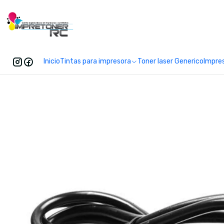
Enc
Inicio
Tintas para impresora
Toner laser Generico
Impre