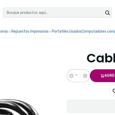
uéntranos en Google como Impretoner. Sedes: Pereira y Manizales.
Leer 
soras
Repuestos impresoras
Portatiles Usados
Computadores comp
Cabl
AGRE
Cantidad