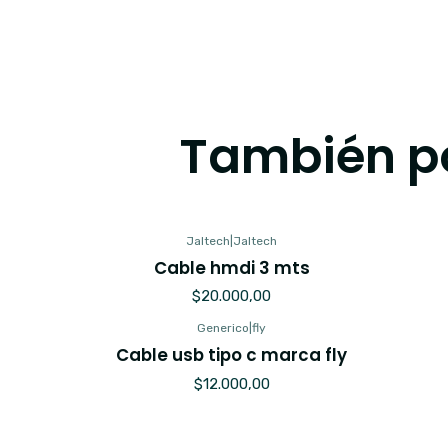
También po
Jaltech
|
Jaltech
Cable hmdi 3 mts
$20.000,00
Generico
|
fly
Cable usb tipo c marca fly
$12.000,00