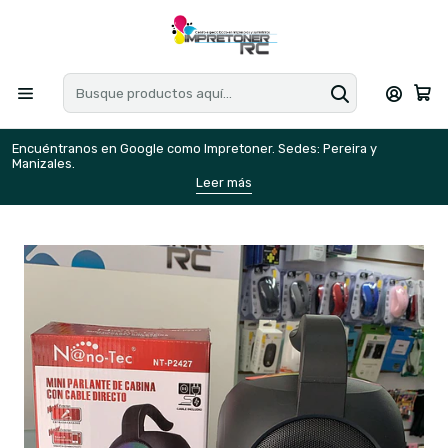
Encuéntranos en Google como Impretoner. Sedes: Pereira y
E
Manizales.
M
Leer más