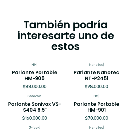
También podría
interesarte uno de
estos
HM
|
Nanotec
|
Parlante Portable
Parlante Nanotec
HM-905
NT-P2451
$88.000,00
$98.000,00
Sonivox
|
HM
|
Parlante Sonivox VS-
Parlante Portable
S404 6.5 ̈
HM-901
$160.000,00
$70.000,00
J-ipok
|
Nanotec
|