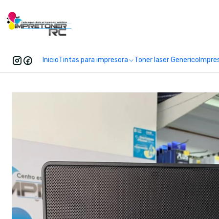
Enc
Inicio
Tintas para impresora
Toner laser Generico
Impre