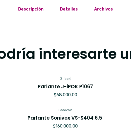
Descripción
Detalles
Archivos
dría interesarte u
J-ipok
|
Parlante J-iPOK P1067
$68.000,00
Sonivox
|
Parlante Sonivox VS-S404 6.5 ̈
$160.000,00