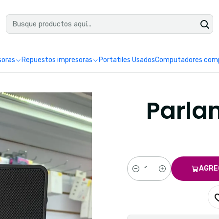
uéntranos en Google como Impretoner. Sedes: Pereira y Manizales.
Leer 
soras
Repuestos impresoras
Portatiles Usados
Computadores comp
Parla
AGRE
Cantidad