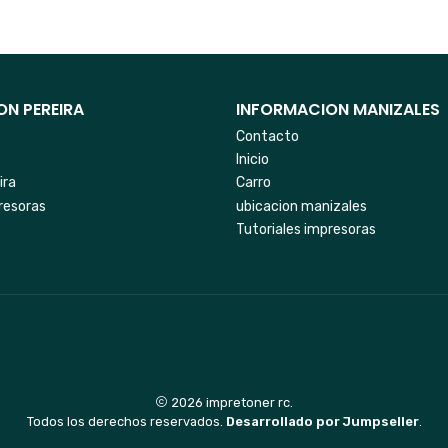
N PEREIRA
INFORMACION MANIZALES
Contacto
Inicio
ira
Carro
resoras
ubicacion manizales
Tutoriales impresoras
2026 impretoner rc.
Todos los derechos reservados.
Desarrollado por Jumpseller
.