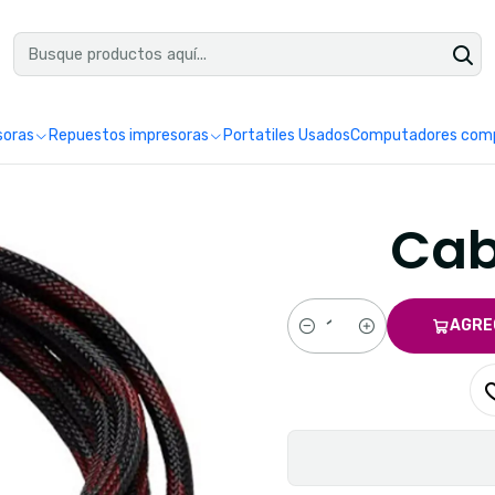
uéntranos en Google como Impretoner. Sedes: Pereira y Manizales.
Leer 
soras
Repuestos impresoras
Portatiles Usados
Computadores comp
Cab
AGRE
Cantidad