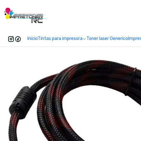
Enc
Inicio
Tintas para impresora
Toner laser Generico
Impre