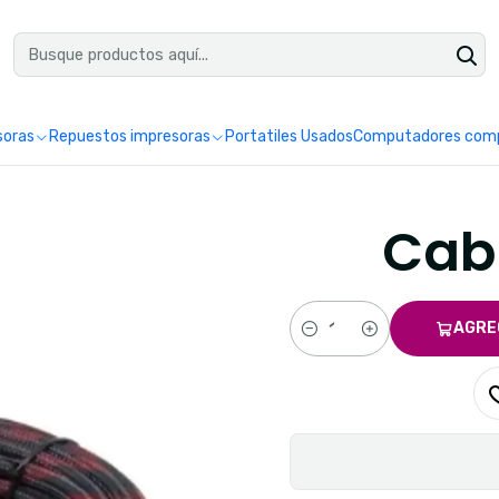
uéntranos en Google como Impretoner. Sedes: Pereira y Manizales.
Leer 
soras
Repuestos impresoras
Portatiles Usados
Computadores comp
Cabl
AGRE
Cantidad