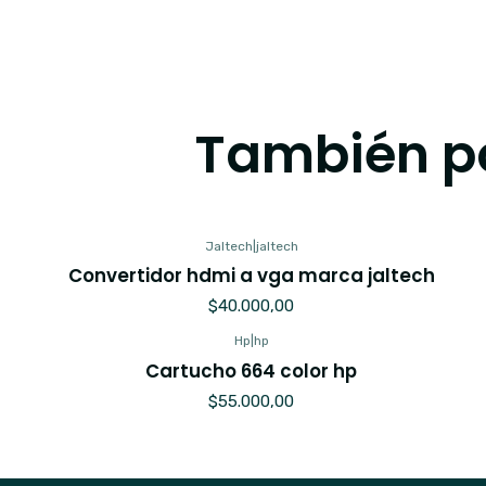
También po
Jaltech
|
jaltech
Convertidor hdmi a vga marca jaltech
$40.000,00
Hp
|
hp
Cartucho 664 color hp
$55.000,00