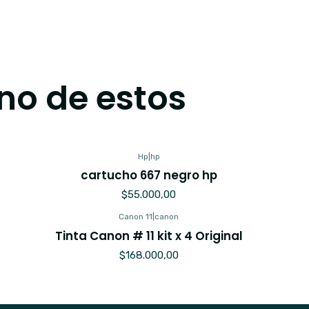
no de estos
Hp
|
hp
cartucho 667 negro hp
$55.000,00
Canon 11
|
canon
Tinta Canon # 11 kit x 4 Original
$168.000,00