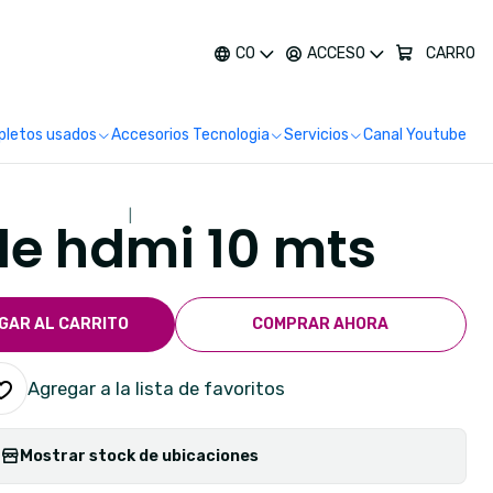
más
CO
ACCESO
CARRO
letos usados
Accesorios Tecnologia
Servicios
Canal Youtube
|
e hdmi 10 mts
GAR AL CARRITO
COMPRAR AHORA
Agregar a la lista de favoritos
Mostrar stock de ubicaciones