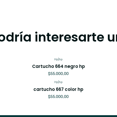
dría interesarte u
Hp
|
hp
Cartucho 664 negro hp
$55.000,00
Hp
|
hp
cartucho 667 color hp
$55.000,00