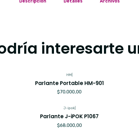
Descripción
Detalles
Archivos
dría interesarte u
HM
|
Parlante Portable HM-901
$70.000,00
J-ipok
|
Parlante J-iPOK P1067
$68.000,00