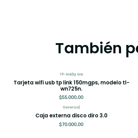
También po
TP-link
|
tp link
Tarjeta wifi usb tp link 150mgps, modelo tl-
wn725n.
$55.000,00
Generico
|
Caja externa disco diro 3.0
$70.000,00