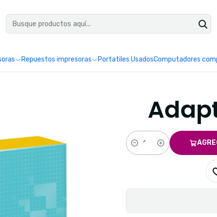
uéntranos en Google como Impretoner. Sedes: Pereira y Manizales.
Leer 
soras
Repuestos impresoras
Portatiles Usados
Computadores comp
Adapta
AGRE
Cantidad