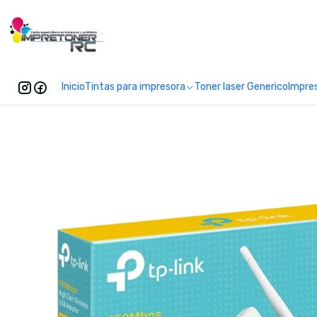
Enc
Inicio
Tintas para impresora
Toner laser Generico
Impre