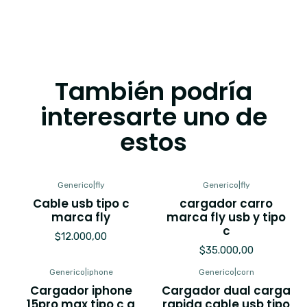
También podría
interesarte uno de
estos
Generico
|
fly
Generico
|
fly
Cable usb tipo c
cargador carro
marca fly
marca fly usb y tipo
c
$12.000,00
$35.000,00
Generico
|
iphone
Generico
|
corn
Cargador iphone
Cargador dual carga
15pro max tipo c a
rapida cable usb tipo