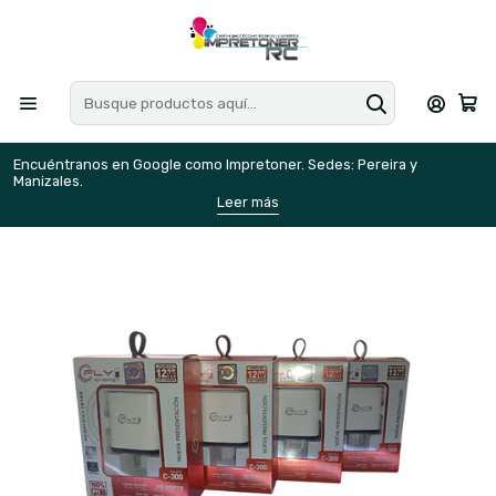
Encuéntranos en Google como Impretoner. Sedes: Pereira y
E
Manizales.
M
Leer más