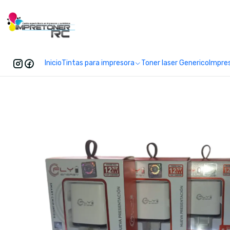
Enc
Inicio
Tintas para impresora
Toner laser Generico
Impre