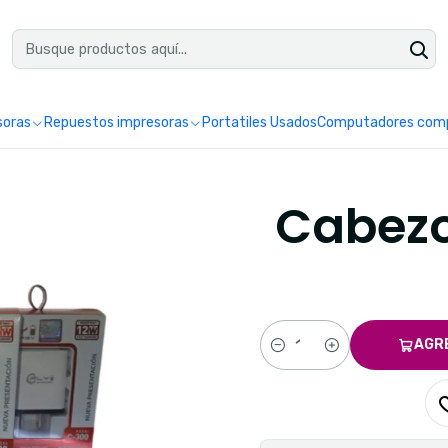
uéntranos en Google como Impretoner. Sedes: Pereira y Manizales.
Leer 
soras
Repuestos impresoras
Portatiles Usados
Computadores comp
Cabezo
AGR
Cantidad