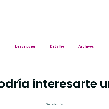
Descripción
Detalles
Archivos
dría interesarte u
Generico
|
fly