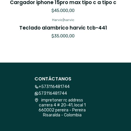
Cargador iphone 15pro max tipo c a tipo c
$45.000,00
Harvic
|
harvic
Teclado alambrico harvic tcb-441
$35.000,00
CONTÁCTANOS
+573116481744
573116481744
impretoner rc address
carrera 4 # 20-41, local 1
660002 pereira - Pereira
Risaralda - Colombia