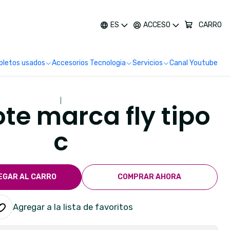
más
ES
ACCESO
CARRO
letos usados
Accesorios Tecnologia
Servicios
Canal Youtube
|
te marca fly tipo
c
EGAR AL CARRO
COMPRAR AHORA
Agregar a la lista de favoritos