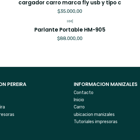
cargador carro marca fly usb y tipo c
$35.000,00
HM
|
Parlante Portable HM-905
$88.000,00
N PEREIRA
INFORMACION MANIZALES
Contacto
Inicio
ira
Carro
resoras
ubicacion manizales
Tutoriales impresoras