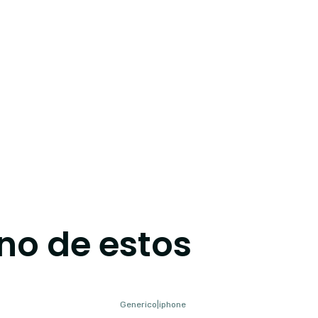
no de estos
Generico
|
iphone