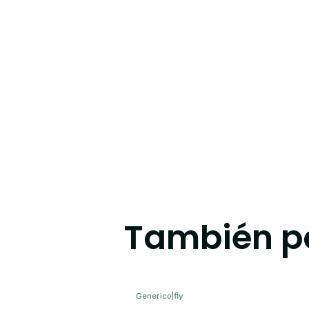
También po
Generico
|
fly