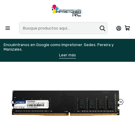
Encuéntranos en Google como Impretoner. Sedes: Pereira y
E
Manizales.
M
Leer más