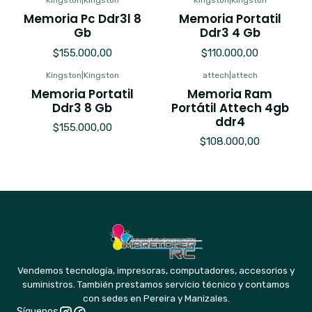
Kingston
|
Kingston
Kingston
|
Kingston
Memoria Pc Ddr3l 8
Memoria Portatil
Gb
Ddr3 4 Gb
$155.000,00
$110.000,00
Kingston
|
Kingston
attech
|
attech
Memoria Portatil
Memoria Ram
Ddr3 8 Gb
Portátil Attech 4gb
ddr4
$155.000,00
$108.000,00
Vendemos tecnología, impresoras, computadores, accesorios y
suministros. También prestamos servicio técnico y contamos
con sedes en Pereira y Manizales.
Síguenos