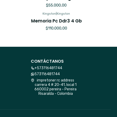
$55.000,00
Kingston
|
Kingston
Memoria Pc Ddr3 4 Gb
$110.000,00
CONTÁCTANOS
+573116481744
573116481744
impretoner rc address
carrera 4 # 20-41, local 1
660002 pereira - Pereira
Risaralda - Colombia