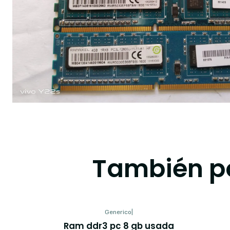
También po
Generico
|
Ram ddr3 pc 8 gb usada