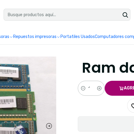
uéntranos en Google como Impretoner. Sedes: Pereira y Manizales.
Leer 
soras
Repuestos impresoras
Portatiles Usados
Computadores comp
Ram dd
AGR
Cantidad