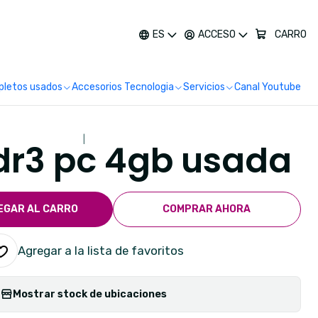
más
ES
ACCESO
CARRO
letos usados
Accesorios Tecnologia
Servicios
Canal Youtube
|
r3 pc 4gb usada
EGAR AL CARRO
COMPRAR AHORA
Agregar a la lista de favoritos
Mostrar stock de ubicaciones