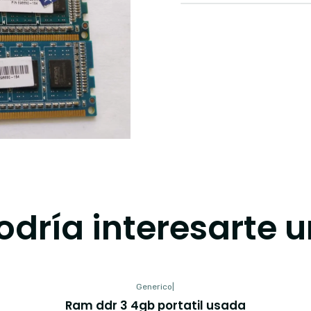
dría interesarte u
Generico
|
Ram ddr 3 4gb portatil usada