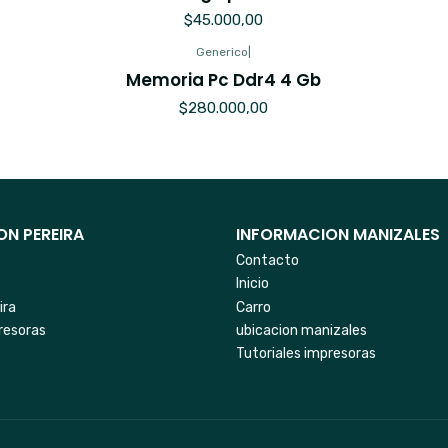
$45.000,00
Generico
|
Memoria Pc Ddr4 4 Gb
$280.000,00
N PEREIRA
INFORMACION MANIZALES
Contacto
Inicio
ira
Carro
resoras
ubicacion manizales
Tutoriales impresoras