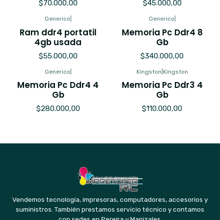
$70.000,00
$45.000,00
Generico
|
Generico
|
Ram ddr4 portatil
Memoria Pc Ddr4 8
4gb usada
Gb
$55.000,00
$340.000,00
Generico
|
Kingston
|
Kingston
Memoria Pc Ddr4 4
Memoria Pc Ddr3 4
Gb
Gb
$280.000,00
$110.000,00
Vendemos tecnología, impresoras, computadores, accesorios y
suministros. También prestamos servicio técnico y contamos
con sedes en Pereira y Manizales.