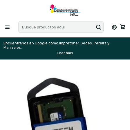
Encuéntranos en Google como Impretoner. Sedes: Pereira y
E
Manizales.
M
Leer más