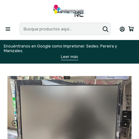
Encuéntranos en Google como Impretoner. Sedes: Pereira y
E
Manizales.
M
Leer más