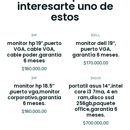
interesarte uno de
estos
|
HP
|
DELL
monitor hp 19′′,puerto
monitor dell 19″,
VGA, cable VGA,
puerto VGA,
cable poder.garantia
garantía 6 meses.
6 meses
$170.000,00
$180.000,00
|
HP
|
ASUS
monitor hp 18.5′′
portatil asus 14′′,intel
,puerto vga,monitor
core i3 7ma, 4 en
corporativo,garantia
ram,disco ssd
6 meses.
256gb,paquete
office,garantia 6
$180.000,00
meses.
$700.000,00