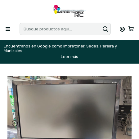
Encuéntranos en Google como Impretoner. Sedes: Pereira y
E
Manizales.
M
Leer más