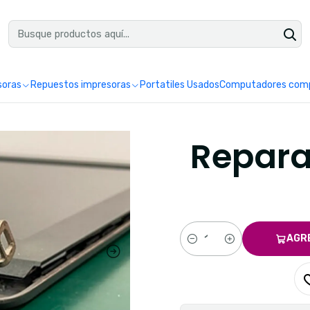
uéntranos en Google como Impretoner. Sedes: Pereira y Manizales.
Leer 
soras
Repuestos impresoras
Portatiles Usados
Computadores comp
Repara
AGR
Cantidad