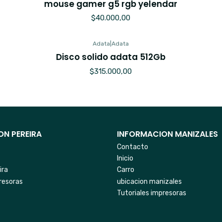
mouse gamer g5 rgb yelendar
$40.000,00
Adata
|
Adata
Agotado
Disco solido adata 512Gb
$315.000,00
N PEREIRA
INFORMACION MANIZALES
Contacto
Inicio
ira
Carro
resoras
ubicacion manizales
Tutoriales impresoras