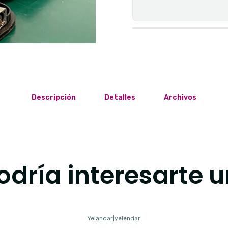
Descripción
Detalles
Archivos
dría interesarte u
Yelandar
|
yelendar