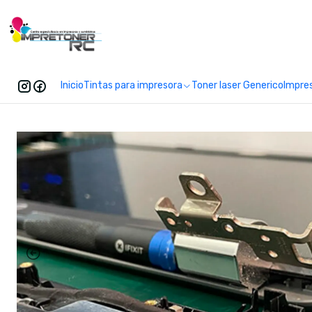
Enc
Inicio
Tintas para impresora
Toner laser Generico
Impre