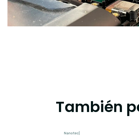
También po
Nanotec
|