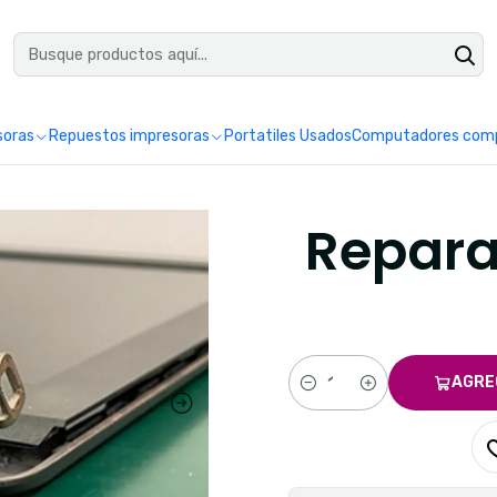
uéntranos en Google como Impretoner. Sedes: Pereira y Manizales.
Leer 
soras
Repuestos impresoras
Portatiles Usados
Computadores comp
Repara
AGRE
Cantidad