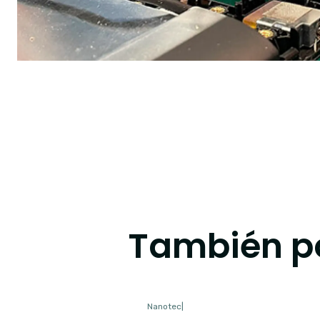
También po
Nanotec
|