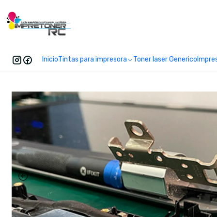
Enc
Inicio
Tintas para impresora
Toner laser Generico
Impre