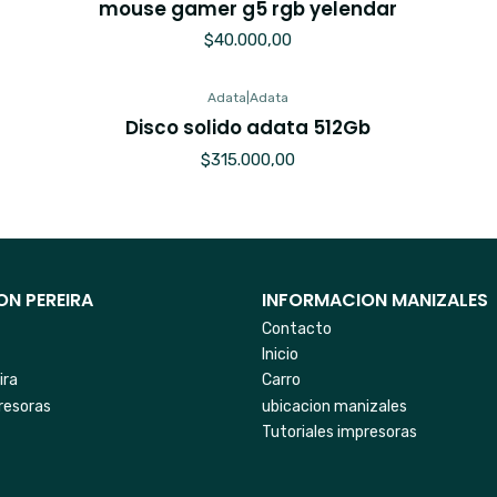
mouse gamer g5 rgb yelendar
$40.000,00
Adata
|
Adata
Agotado
Disco solido adata 512Gb
$315.000,00
N PEREIRA
INFORMACION MANIZALES
Contacto
Inicio
ira
Carro
resoras
ubicacion manizales
Tutoriales impresoras