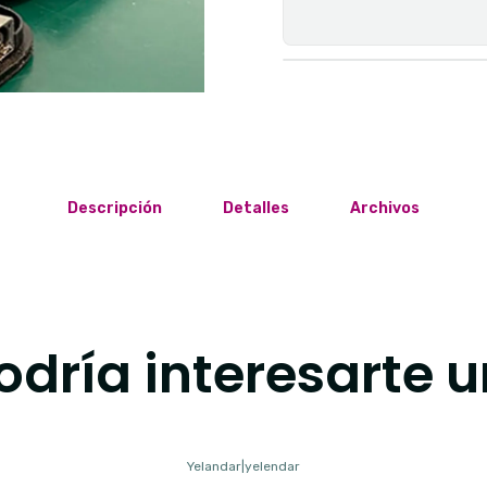
Descripción
Detalles
Archivos
dría interesarte u
Yelandar
|
yelendar