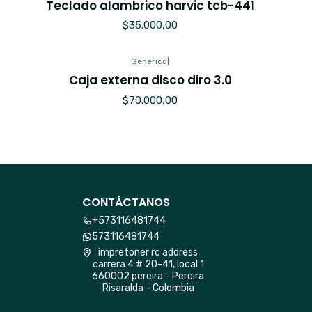
Teclado alambrico harvic tcb-441
$35.000,00
Generico
|
Caja externa disco diro 3.0
$70.000,00
CONTÁCTANOS
+573116481744
573116481744
impretoner rc address
carrera 4 # 20-41, local 1
660002 pereira - Pereira
Risaralda - Colombia