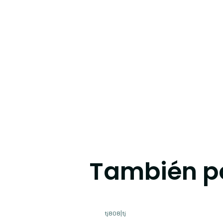
También po
tj808
|
tj