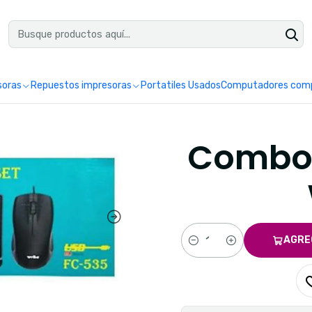
uéntranos en Google como Impretoner. Sedes: Pereira y Manizales.
Leer 
soras
Repuestos impresoras
Portatiles Usados
Computadores comp
Combo 
AGRE
Cantidad