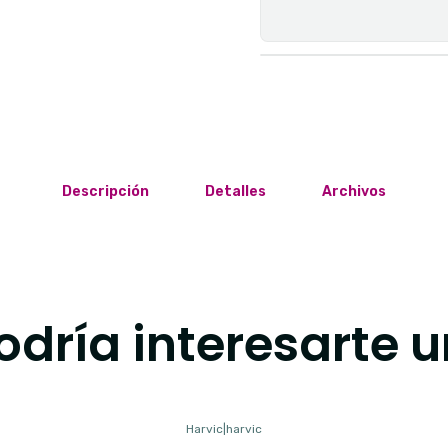
Descripción
Detalles
Archivos
dría interesarte u
Harvic
|
harvic