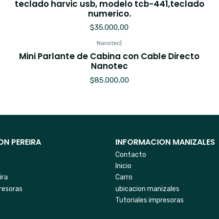
teclado harvic usb, modelo tcb-441,teclado
numerico.
$35.000,00
Nanotec
|
Mini Parlante de Cabina con Cable Directo
Nanotec
$85.000,00
N PEREIRA
INFORMACION MANIZALES
Contacto
Inicio
ira
Carro
resoras
ubicacion manizales
Tutoriales impresoras