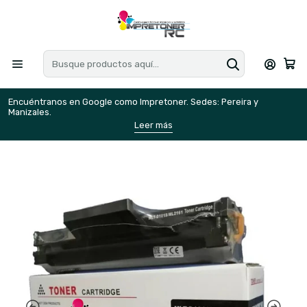
Encuéntranos en Google como Impretoner. Sedes: Pereira y
E
Manizales.
M
Leer más