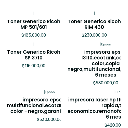
|
|
Toner Generico Ricoh
Toner Generico Ricoh
MP 501/601
RIM 430
$185.000,00
$230.000,00
|
|
Epson
Toner Generico Ricoh
impresora epson
SP 3710
l3110,ecotank,copi
color,copia
$115.000,00
negro,multifuncional,ga
6 meses
$530.000,00
|
Epson
|
HP
impresora epson l210,
impresora laser hp 1102
multifuncional,ecotank,imrpesion
rapida,ton
color - negro,garantia 6 meses
economico,remanofact
6 meses
$530.000,00
$420.000,0