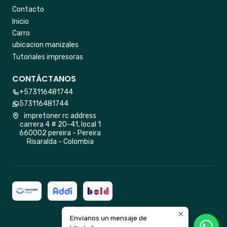
Contacto
Inicio
Carro
ubicacion manizales
Tutoriales impresoras
CONTÁCTANOS
+573116481744
573116481744
impretoner rc address
carrera 4 # 20-41, local 1
660002 pereira - Pereira
Risaralda - Colombia
Envíanos un mensaje de
2026 impretoner rc.