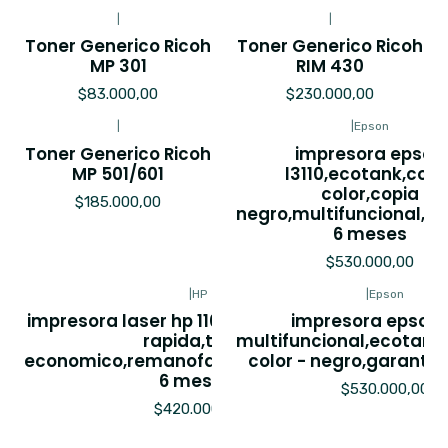
|
|
Toner Generico Ricoh
Toner Generico Ricoh
MP 301
RIM 430
$83.000,00
$230.000,00
|
|
Epson
Toner Generico Ricoh
impresora epson
MP 501/601
l3110,ecotank,copi
color,copia
$185.000,00
negro,multifuncional,ga
6 meses
$530.000,00
|
HP
|
Epson
impresora laser hp 1102w,wifi,impresion
impresora epson l
rapida,toner
multifuncional,ecotank
economico,remanofacturada,garantia
color - negro,garanti
6 meses.
$530.000,00
$420.000,00