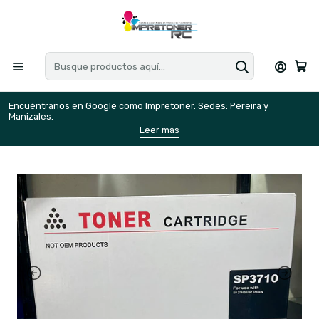
Encuéntranos en Google como Impretoner. Sedes: Pereira y
E
Manizales.
M
Leer más