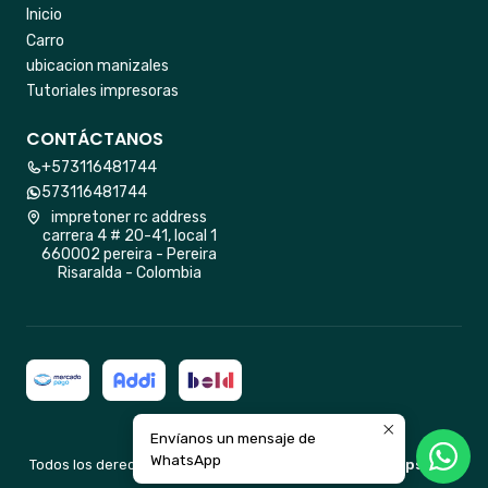
Inicio
Carro
ubicacion manizales
Tutoriales impresoras
CONTÁCTANOS
+573116481744
573116481744
impretoner rc address
carrera 4 # 20-41, local 1
660002 pereira - Pereira
Risaralda - Colombia
Envíanos un mensaje de
2026 impretoner rc.
WhatsApp
Todos los derechos reservados.
Desarrollado por Jumpseller
.