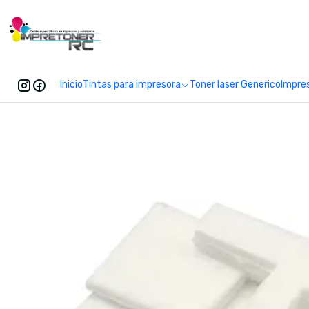
Enc
Inicio
Tintas para impresora
Toner laser Generico
Impre