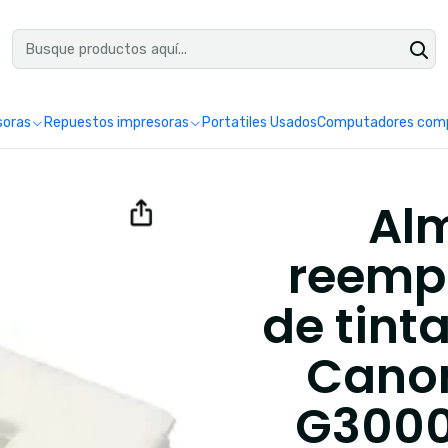
uéntranos en Google como Impretoner. Sedes: Pereira y Manizales.
Leer 
soras
Repuestos impresoras
Portatiles Usados
Computadores comp
Alm
reempl
de tint
Canon
G3000