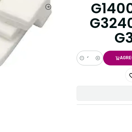
G1400
G3240
G3
AGRE
Cantidad