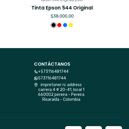
epson 544 original
|
Epson
Tinta Epson 544 Original
$38.000,00
CONTÁCTANOS
+573116481744
573116481744
impretoner rc address
carrera 4 # 20-41, local 1
660002 pereira - Pereira
Risaralda - Colombia