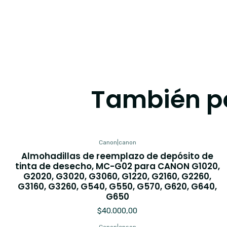
También po
Canon
|
canon
Almohadillas de reemplazo de depósito de
tinta de desecho, MC-G02 para CANON G1020,
G2020, G3020, G3060, G1220, G2160, G2260,
G3160, G3260, G540, G550, G570, G620, G640,
G650
$40.000,00