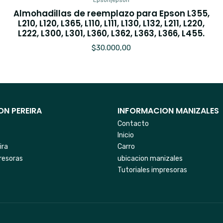
Epson
|
epson
Almohadillas de reemplazo para Epson L355,
L210, L120, L365, L110, L111, L130, L132, L211, L220,
L222, L300, L301, L360, L362, L363, L366, L455.
$30.000,00
N PEREIRA
INFORMACION MANIZALES
Contacto
Inicio
ira
Carro
resoras
ubicacion manizales
Tutoriales impresoras