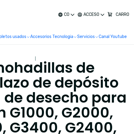
más
CO
ACCESO
CARRO
letos usados
Accesorios Tecnologia
Servicios
Canal Youtube
|
ohadillas de
azo de depósito
a de desecho para
 G1000, G2000,
, G3400, G2400,