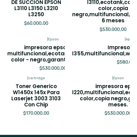
DE SUCCION EPSON
l3110,ecotank,copi
L3110 L3150 L3210
color,copia
L3250
negro,multifuncional,ga
6 meses
$60.000,00
$530.000,00
|
Epson
|
epson
impresora epson l210,
Impresora
multifuncional,ecotank,imrpesion
l355,multifuncional,wif
color - negro,garantia 6 meses
$580.000
$530.000,00
|
cartridge
|
Epson
Toner Generico
impresora eps
W1450x 145x Para
l220,multifuncional,eco
Laserjet 3003 3103
color,copia negro,ga
Con Chip
meses.
$170.000,00
$530.000,00