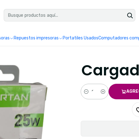
uéntranos en Google como Impretoner. Sedes: Pereira y Manizales.
Leer 
soras
Repuestos impresoras
Portatiles Usados
Computadores comp
Cargado
AGRE
Cantidad