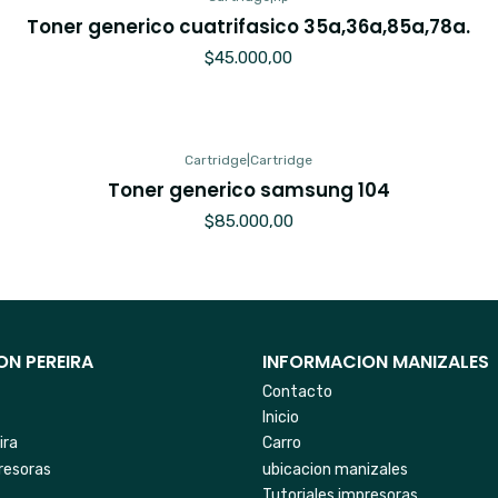
Toner generico cuatrifasico 35a,36a,85a,78a.
$45.000,00
Cartridge
|
Cartridge
Toner generico samsung 104
$85.000,00
N PEREIRA
INFORMACION MANIZALES
Contacto
Inicio
ira
Carro
resoras
ubicacion manizales
Tutoriales impresoras