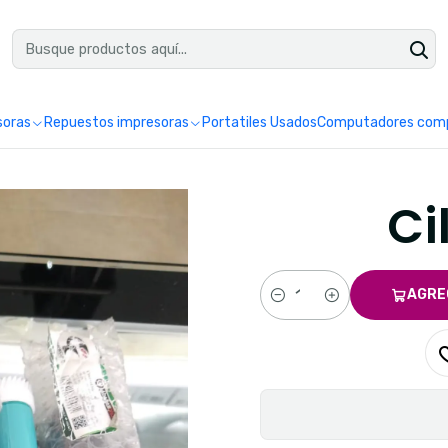
uéntranos en Google como Impretoner. Sedes: Pereira y Manizales.
Leer 
soras
Repuestos impresoras
Portatiles Usados
Computadores comp
Ci
AGRE
Cantidad