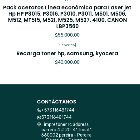
Pack acetatos Línea económica para Laser jet
Hp HP P3015, P3016, P3010, P3011, M501, M506,
M512, MF515, M521, M525, M527, 4100, CANON
LBP3560
$55.000,00
Generico
|
Recarga toner hp, samsung, kyocera
$40.000,00
CONTÁCTANOS
+573116481744
573116481744
impretoner rc address
carrera 4 # 20-41, local 1
660002 pereira - Pereira