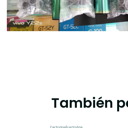
También po
Cartridge
|
cartridge