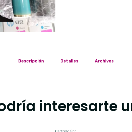
Descripción
Detalles
Archivos
dría interesarte u
Cartridge
|
hp