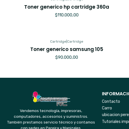
Toner generico hp cartridge 360a
$110.000,00
Cartridge
|
Cartridge
Toner generico samsung 105
$90.000,00
INFORMACIO
Contacto
Carro
Vendemos tecnología, impresoras,
ubicacion pere
computadores, accesorios y suministros.
Tutoriales imp
También prestamos servicio técnico y contamos
con sedes en Pereira y Manizales.