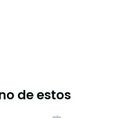
no de estos
Hp
|
hp