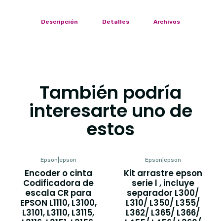
Descripción
Detalles
Archivos
También podría
interesarte uno de
estos
Epson
|
epson
Epson
|
epson
Encoder o cinta
Kit arrastre epson
Codificadora de
serie l , incluye
escala CR para
separador L300/
EPSON L1110, L3100,
L310/ L350/ L355/
L3101, L3110, L3115,
L362/ L365/ L366/