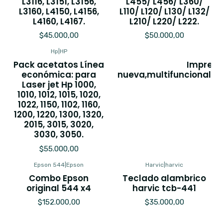
L3116, L3151, L3156,
L455/ L456/ L360/
L3160, L4150, L4156,
L110/ L120/ L130/ L132/
L4160, L4167.
L210/ L220/ L222.
$45.000,00
$50.000,00
Hp
|
HP
E
Pack acetatos Línea
Impreso
económica: para
nueva,multifuncional,es
Laser jet Hp 1000,
1010, 1012, 1015, 1020,
$9
1022, 1150, 1102, 1160,
1200, 1220, 1300, 1320,
2015, 3015, 3020,
3030, 3050.
$55.000,00
Epson 544
|
Epson
Harvic
|
harvic
Combo Epson
Teclado alambrico
original 544 x4
harvic tcb-441
$152.000,00
$35.000,00