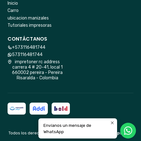
Inicio
Carro
ubicacion manizales
Tutoriales impresoras
CONTÁCTANOS
+573116481744
573116481744
impretoner rc address
carrera 4 # 20-41, local 1
660002 pereira - Pereira
Risaralda - Colombia
Envíanos un mensaje de
2026 impretoner rc.
WhatsApp
Todos los derechos reservados.
Desarrollado por Jumpseller
.