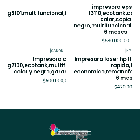
impresora canon
impresora epson
g3101,multifuncional,fotocopias,remanofactura
l3110,ecotank,copi
6 meses.
color,copia
negro,multifuncional,ga
$550.000,00
6 meses
$530.000,00
|
CANON
|
HP
Impresora canon
impresora laser hp 1102
g2100,ecotank,multifuncional,copia
rapida,ton
color y negro,garantia 6 meses
economico,remanofact
6 meses
$500.000,00
$420.000,0