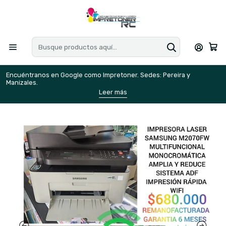
Encuéntranos en Google como Impretoner. Sedes: Pereira y
E
Manizales.
M
Leer más