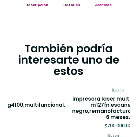
Descripción
Detalles
Archivos
También podría
interesarte uno de
estos
|
CANON
|
Epson
impresora laser multifu
Impresora canon
g4100,multifuncional,ecotank,wifi,adf,remanof
m127fn,escaner,s
negro,remanofacturada
6 meses.
6 meses.
$600.000,00
$700.000,00
|
CANON
|
Epson