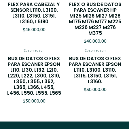
FLEX PARA CABEZAL Y
FLEX O BUS DE DATOS
SENSOR L1110, L3100,
PARA ESCANER HP
L3110, L3150, L3151,
M125 M126 M127 M128
L3160, L5190
M175 M176 M177 M225
M226 M227 M276
$45.000,00
M375
$40.000,00
Epson
|
epson
Epson
|
epson
BUS DE DATOS O FLEX
BUS DE DATOS O FLEX
PARA ESCANER EPSON
PARA ESCANER EPSON
L110, L130, L132, L210,
L1110, L3100, L3110,
L220, L222, L300, L310,
L3115, L3150, L3151,
L350, L355, L362,
L3160.
L365, L366, L455,
$30.000,00
L456, L550, L555, L565
$30.000,00