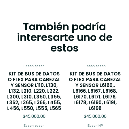
También podría
interesarte uno de
estos
Epson
|
epson
Epson
|
epson
KIT DE BUS DE DATOS
KIT DE BUS DE DATOS
O FLEX PARA CABEZAL
O FLEX PARA CABEZAL
Y SENSOR L110, L130,
Y SENSOR L6160,,
L132, L210, L220, L222,
L6166, L6167, L6168,
L300, L310, L350, L355,
L6170, L6171, L6176,
L362, L365, L366, L455,
L6178, L6190, L6191,
L456, L550, L555, L565
L6198
$45.000,00
$45.000,00
Epson
|
epson
Epson
|
HP