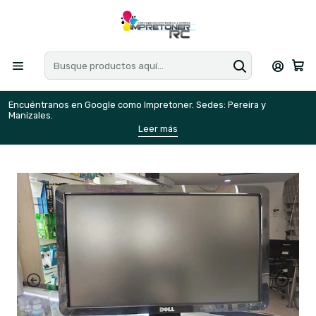
Encuéntranos en Google como Impretoner. Sedes: Pereira y
E
Manizales.
M
Leer más