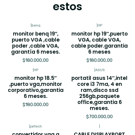
estos
|
benq
|
HP
monitor benq 19′′,
monitor hp 19′′,puerto
puerto VGA ,cable
VGA, cable VGA,
poder ,cable VGA,
cable poder.garantia
garantía 6 meses.
6 meses
$180.000,00
$180.000,00
|
HP
|
ASUS
monitor hp 18.5′′
portatil asus 14′′,intel
,puerto vga,monitor
core i3 7ma, 4 en
corporativo,garantia
ram,disco ssd
6 meses.
256gb,paquete
office,garantia 6
$180.000,00
meses.
$700.000,00
|
jaltech
|
convertidor vga a
CABLE DISPLAYPORT