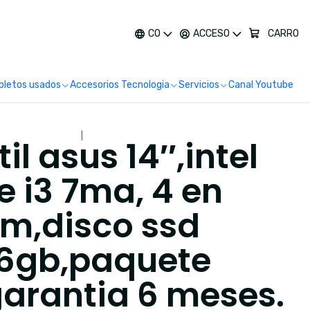
más
CO
ACCESO
CARRO
letos usados
Accesorios Tecnologia
Servicios
Canal Youtube
|
il asus 14′′,intel
e i3 7ma, 4 en
m,disco ssd
6gb,paquete
garantia 6 meses.