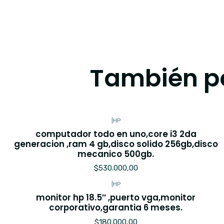
También po
|
HP
computador todo en uno,core i3 2da
generacion ,ram 4 gb,disco solido 256gb,disco
mecanico 500gb.
$530.000,00
|
HP
monitor hp 18.5′′ ,puerto vga,monitor
corporativo,garantia 6 meses.
$180.000,00