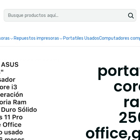
uéntranos en Google como Impretoner. Sedes: Pereira y Manizales.
Leer 
soras
Repuestos impresoras
Portatiles Usados
Computadores comp
portat
cor
ra
25
office,