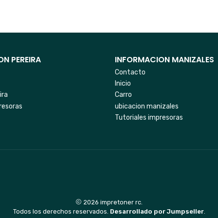
N PEREIRA
INFORMACION MANIZALES
Contacto
Inicio
ira
Carro
resoras
ubicacion manizales
Tutoriales impresoras
2026 impretoner rc.
Todos los derechos reservados.
Desarrollado por Jumpseller
.