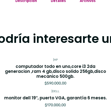
Descripción
Detalles
Archivos
dría interesarte u
|
HP
computador todo en uno,core i3 2da
generacion ,ram 4 gb,disco solido 256gb,disco
mecanico 500gb.
$590.000,00
|
DELL
monitor dell 19″, puerto VGA, garantía 6 meses.
$170.000,00