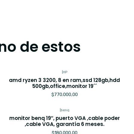
no de estos
|
HP
amd ryzen 3 3200, 8 en ram,ssd 128gb,hdd
500gb,office,monitor 19´´
$770.000,00
|
benq
monitor benq 19′′, puerto VGA ,cable poder
,cable VGA, garantía 6 meses.
$180.000,00