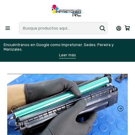
Encuéntranos en Google como Impretoner. Sedes: Pereira y
E
Manizales.
M
Leer más