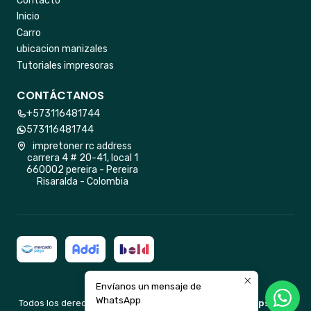
Contacto
Inicio
Carro
ubicacion manizales
Tutoriales impresoras
CONTÁCTANOS
+573116481744
573116481744
impretoner rc address
carrera 4 # 20-41, local 1
660002 pereira - Pereira
Risaralda - Colombia
Envíanos un mensaje de
2026 impretoner rc.
WhatsApp
Todos los derechos reservados.
Desarrollado por Jumpseller
.