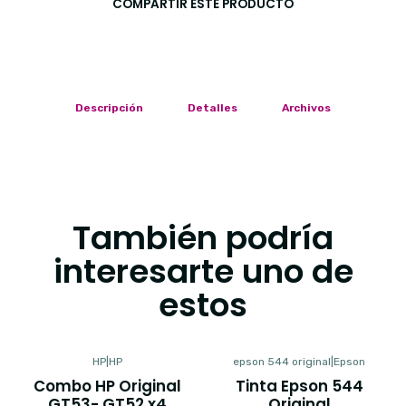
COMPARTIR ESTE PRODUCTO
Descripción
Detalles
Archivos
También podría
interesarte uno de
estos
HP
|
HP
epson 544 original
|
Epson
Combo HP Original
Tinta Epson 544
GT53- GT52 x4
Original