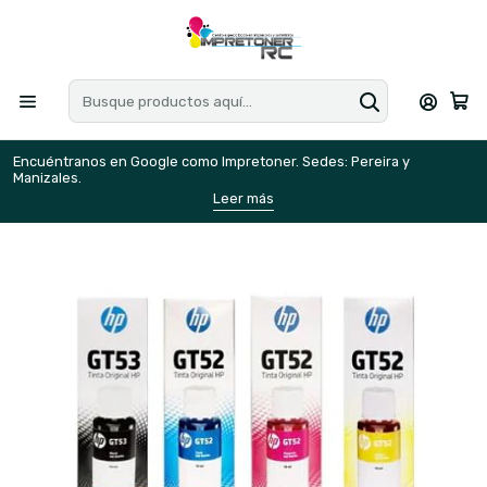
Encuéntranos en Google como Impretoner. Sedes: Pereira y
E
Manizales.
M
Leer más