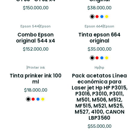
$150.000,00
$38.000,00
Epson 544
|
Epson
Epson 664
|
Epson
Combo Epson
Tinta epson 664
original 544 x4
original
$152.000,00
$35.000,00
|
Printer ink
Hp
|
hp
Tinta prinker ink 100
Pack acetatos Línea
ml
económica para
Laser jet Hp HP P3015,
$18.000,00
P3016, P3010, P3011,
M501, M506, M512,
MF515, M521, M525,
M527, 4100, CANON
LBP3560
$55.000,00